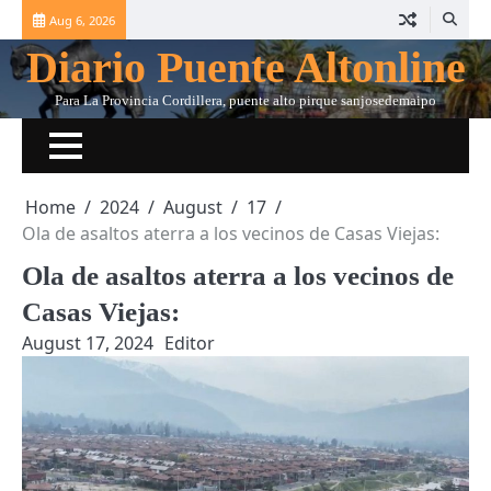
Skip
Aug 6, 2026
to
Diario Puente Altonline
content
Para La Provincia Cordillera, puente alto pirque sanjosedemaipo
Home
2024
August
17
Ola de asaltos aterra a los vecinos de Casas Viejas:
Ola de asaltos aterra a los vecinos de
Casas Viejas:
August 17, 2024
Editor