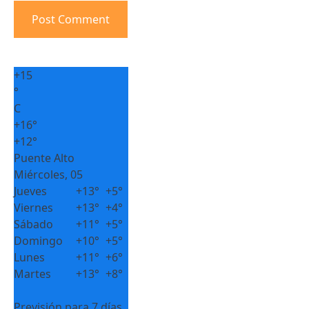
+
15
°
C
+
16°
+
12°
Puente Alto
Miércoles, 05
Jueves
+
13°
+
5°
Viernes
+
13°
+
4°
Sábado
+
11°
+
5°
Domingo
+
10°
+
5°
Lunes
+
11°
+
6°
Martes
+
13°
+
8°
Previsión para 7 días