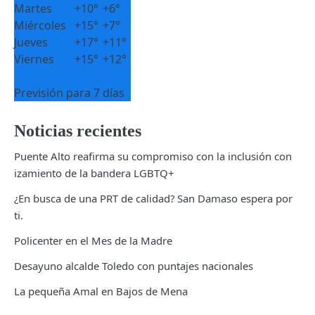
Martes
+
10°
+
6°
Miércoles
+
15°
+
7°
Jueves
+
17°
+
11°
Viernes
+
15°
+
12°
Previsión para 7 días
Noticias recientes
Puente Alto reafirma su compromiso con la inclusión con
izamiento de la bandera LGBTQ+
¿En busca de una PRT de calidad? San Damaso espera por
ti.
Policenter en el Mes de la Madre
Desayuno alcalde Toledo con puntajes nacionales
La pequeña Amal en Bajos de Mena