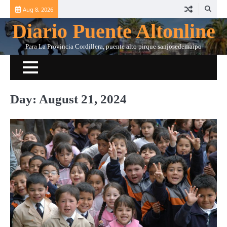
Skip
Aug 8, 2026
to
Diario Puente Altonline
content
Para La Provincia Cordillera, puente alto pirque sanjosedemaipo
Day:
August 21, 2024