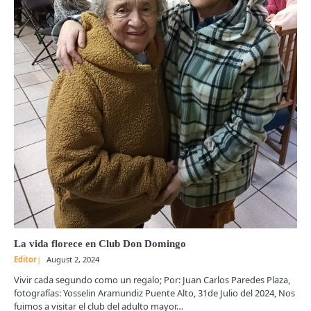
La vida florece en Club Don Domingo
Editor
August 2, 2024
Vivir cada segundo como un regalo; Por: Juan Carlos Paredes Plaza,
fotografías: Yosselin Aramundiz Puente Alto, 31de Julio del 2024, Nos
fuimos a visitar el club del adulto mayor…