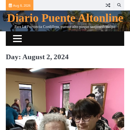
Skip
Aug 8, 2026
to
Diario Puente Altonline
content
Para La Provincia Cordillera, puente alto pirque sanjosedemaipo
Day:
August 2, 2024