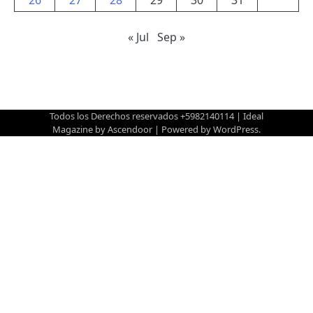
« Jul
Sep »
Todos los Derechos reservados +5982140114 | Ideal
Magazine by
Ascendoor
| Powered by
WordPress
.