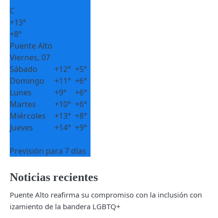
C
+
13°
+
8°
Puente Alto
Viernes, 07
Sábado
+
12°
+
5°
Domingo
+
11°
+
6°
Lunes
+
9°
+
6°
Martes
+
10°
+
6°
Miércoles
+
13°
+
8°
Jueves
+
14°
+
9°
Previsión para 7 días
Noticias recientes
Puente Alto reafirma su compromiso con la inclusión con
izamiento de la bandera LGBTQ+