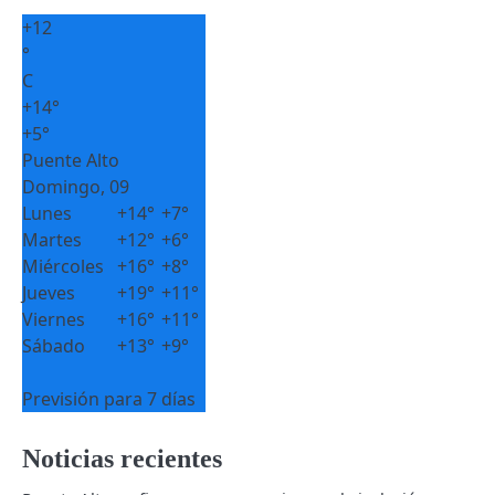
+
12
°
C
+
14°
+
5°
Puente Alto
Domingo, 09
Lunes
+
14°
+
7°
Martes
+
12°
+
6°
Miércoles
+
16°
+
8°
Jueves
+
19°
+
11°
Viernes
+
16°
+
11°
Sábado
+
13°
+
9°
Previsión para 7 días
Noticias recientes