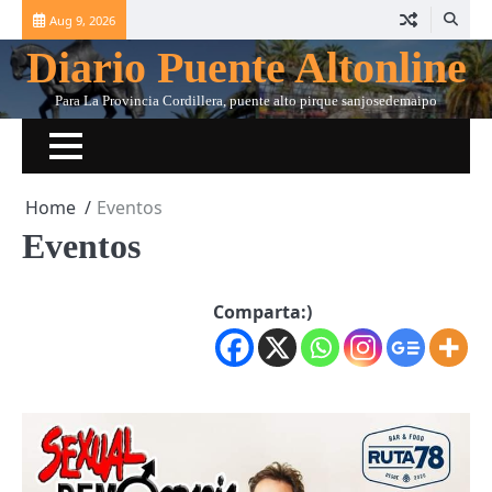
Skip
Aug 9, 2026
to
Diario Puente Altonline
content
Para La Provincia Cordillera, puente alto pirque sanjosedemaipo
Home
Eventos
Eventos
Comparta:)