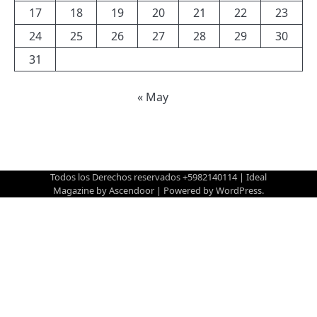
17
18
19
20
21
22
23
24
25
26
27
28
29
30
31
« May
Todos los Derechos reservados +5982140114 | Ideal
Magazine by
Ascendoor
| Powered by
WordPress
.