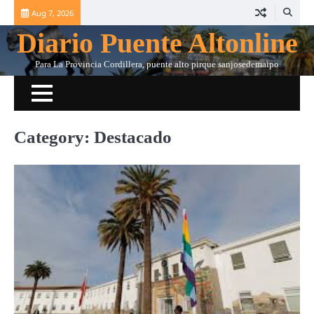
Skip
Aug 7, 2026
to
Diario Puente Altonline
content
Para La Provincia Cordillera, puente alto pirque sanjosedemaipo
Category:
Destacado