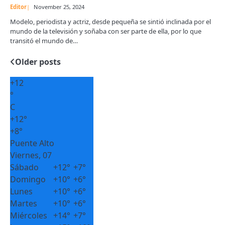
Editor
November 25, 2024
Modelo, periodista y actriz, desde pequeña se sintió inclinada por el
mundo de la televisión y soñaba con ser parte de ella, por lo que
transitó el mundo de…
Older posts
Posts
navigation
+
12
°
C
+
12°
+
8°
Puente Alto
Viernes, 07
Sábado
+
12°
+
7°
Domingo
+
10°
+
6°
Lunes
+
10°
+
6°
Martes
+
10°
+
6°
Miércoles
+
14°
+
7°