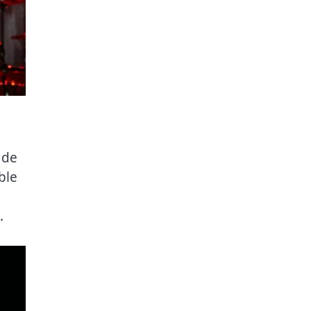
 de
ble
.