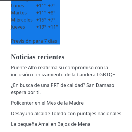
Lunes
+
11°
+
7°
Martes
+
11°
+
8°
Miércoles
+
15°
+
7°
Jueves
+
19°
+
11°
Previsión para 7 días
Noticias recientes
Puente Alto reafirma su compromiso con la
inclusión con izamiento de la bandera LGBTQ+
¿En busca de una PRT de calidad? San Damaso
espera por ti.
Policenter en el Mes de la Madre
Desayuno alcalde Toledo con puntajes nacionales
La pequeña Amal en Bajos de Mena