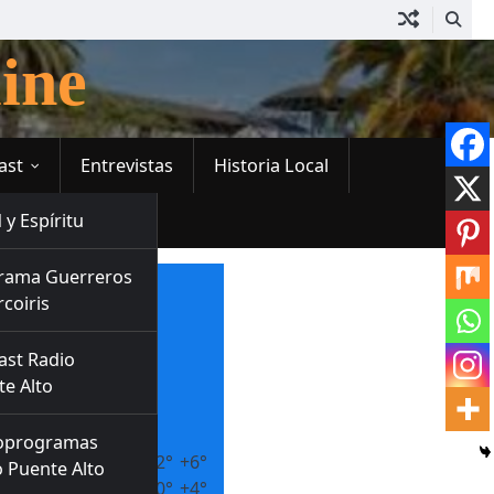
ine
ast
Entrevistas
Historia Local
 y Espíritu
rama Guerreros
+
13
rcoiris
°
en
C
+
14°
ast Radio
+
9°
e Alto
Puente Alto
Viernes, 07
oprogramas
Sábado
+
12°
+
6°
 Puente Alto
Domingo
+
10°
+
4°