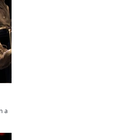
l
n a