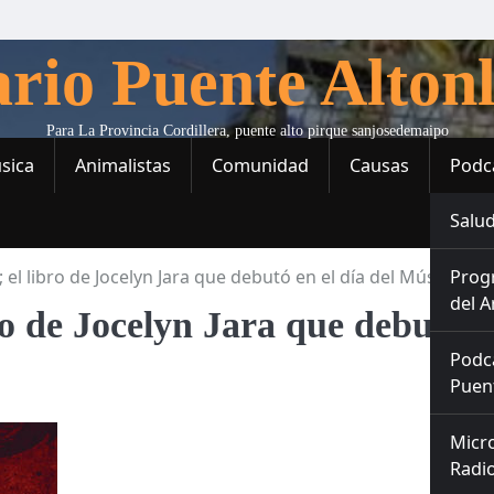
ario Puente Altonl
Para La Provincia Cordillera, puente alto pirque sanjosedemaipo
sica
Animalistas
Comunidad
Causas
Podc
Salud
 el libro de Jocelyn Jara que debutó en el día del Músico.
Prog
del A
ro de Jocelyn Jara que debutó 
Podc
Puent
Micr
Radio