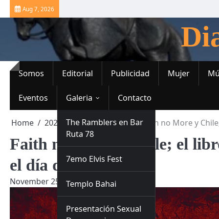
Skip
Aug 7, 2026
to
Di
content
Somos
Editorial
Publicidad
Mujer
Mú
Eventos
Galeria
Contacto
The Ramblers en Bar
Home
2024
November
25
Faith no More y Chile;
Ruta 78
Faith no More y Chile; el lib
7emo Elvis Fest
el día del Músico.
November 25, 2024
Editor
Templo Bahai
Presentación Sexual