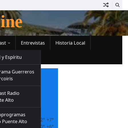
ine
ast
Entrevistas
Historia Local
 y Espíritu
rama Guerreros
+
9
rcoiris
°
C
+
10°
ast Radio
+
5°
e Alto
Puente Alto
Sábado, 08
oprogramas
Domingo
+
12°
+
7°
 Puente Alto
Lunes
+
10°
+
6°