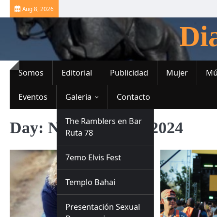
Skip
Aug 8, 2026
to
Di
content
Somos
Editorial
Publicidad
Mujer
Mú
Eventos
Galeria
Contacto
The Ramblers en Bar
Day:
November 12, 2024
Ruta 78
7emo Elvis Fest
Templo Bahai
Presentación Sexual