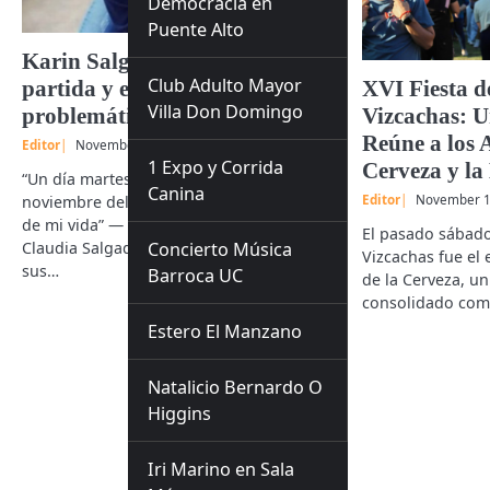
Democracia en
Puente Alto
Karin Salgado: a 5 años de su
Club Adulto Mayor
partida y el inicio a una
XVI Fiesta d
Villa Don Domingo
problemática nacional
Vizcachas: U
Reúne a los 
Editor
November 12, 2024
1 Expo y Corrida
Cerveza y la
“Un día martes, como hoy, 12 de
Canina
noviembre del año 2019. El día más triste
Editor
November 1
de mi vida” — Comienza las palabras
El pasado sábado
Claudia Salgado, hermana de Karin, en
Concierto Música
Vizcachas fue el 
sus…
Barroca UC
de la Cerveza, u
consolidado co
Estero El Manzano
Natalicio Bernardo O
Higgins
Iri Marino en Sala