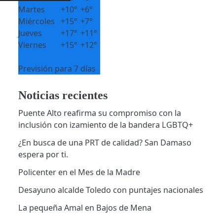
Martes
+
10°
+
6°
Miércoles
+
15°
+
7°
Jueves
+
17°
+
11°
Viernes
+
15°
+
12°
Previsión para 7 días
Noticias recientes
Puente Alto reafirma su compromiso con la
inclusión con izamiento de la bandera LGBTQ+
¿En busca de una PRT de calidad? San Damaso
espera por ti.
Policenter en el Mes de la Madre
Desayuno alcalde Toledo con puntajes nacionales
La pequeña Amal en Bajos de Mena