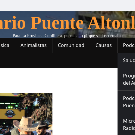
ario Puente Altonl
Para La Provincia Cordillera, puente alto pirque sanjosedemaipo
sica
Animalistas
Comunidad
Causas
Podc
Salud
Prog
del A
Podc
Puent
Micr
Radio