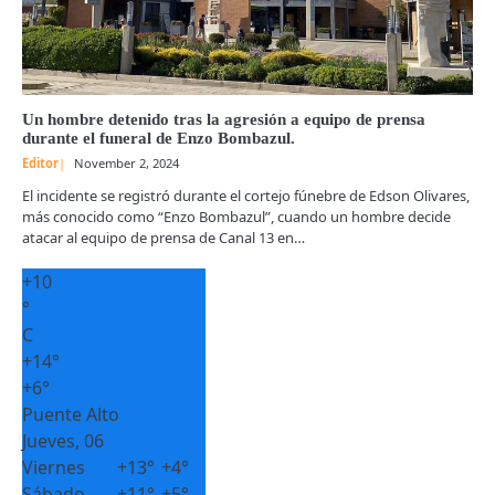
Un hombre detenido tras la agresión a equipo de prensa
durante el funeral de Enzo Bombazul.
Editor
November 2, 2024
El incidente se registró durante el cortejo fúnebre de Edson Olivares,
más conocido como “Enzo Bombazul”, cuando un hombre decide
atacar al equipo de prensa de Canal 13 en…
+
10
°
C
+
14°
+
6°
Puente Alto
Jueves, 06
Viernes
+
13°
+
4°
Sábado
+
11°
+
5°