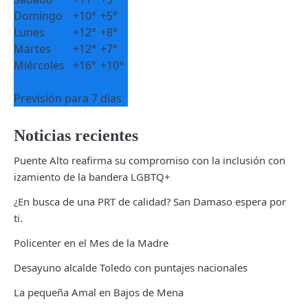
Domingo
+
10°
+
5°
Lunes
+
12°
+
8°
Martes
+
12°
+
7°
Miércoles
+
16°
+
10°
Previsión para 7 días
Noticias recientes
Puente Alto reafirma su compromiso con la inclusión con
izamiento de la bandera LGBTQ+
¿En busca de una PRT de calidad? San Damaso espera por
ti.
Policenter en el Mes de la Madre
Desayuno alcalde Toledo con puntajes nacionales
La pequeña Amal en Bajos de Mena