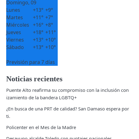
Domingo, 09
Lunes
+
13°
+
9°
Martes
+
11°
+
7°
Miércoles
+
16°
+
8°
Jueves
+
18°
+
11°
Viernes
+
13°
+
10°
Sábado
+
13°
+
10°
Previsión para 7 días
Noticias recientes
Puente Alto reafirma su compromiso con la inclusión con
izamiento de la bandera LGBTQ+
¿En busca de una PRT de calidad? San Damaso espera por
ti.
Policenter en el Mes de la Madre
Desayuno alcalde Toledo con puntajes nacionales