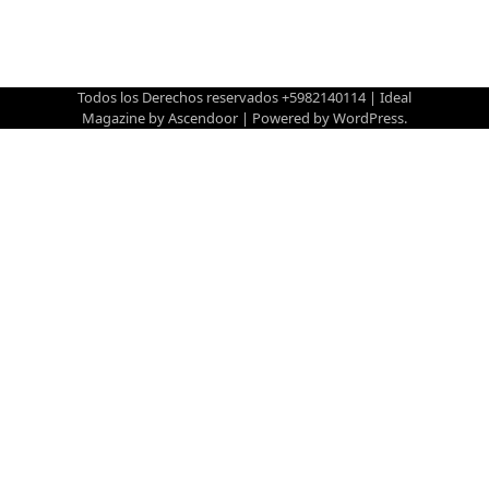
Todos los Derechos reservados +5982140114 | Ideal
Magazine by
Ascendoor
| Powered by
WordPress
.