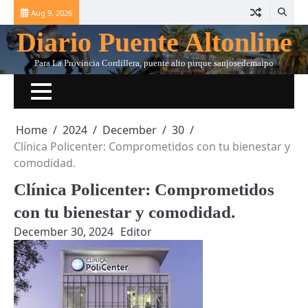
Skip
Aug 9, 2026
to
Diario Puente Altonline
content
Para La Provincia Cordillera, puente alto pirque sanjosedemaipo
Home
2024
December
30
Clínica Policenter: Comprometidos con tu bienestar y
comodidad.
Clínica Policenter: Comprometidos
con tu bienestar y comodidad.
December 30, 2024
Editor