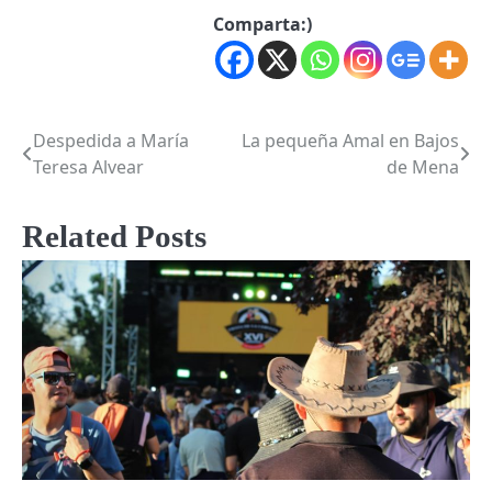
Comparta:)
Despedida a María
La pequeña Amal en Bajos
Post
Teresa Alvear
de Mena
navigation
Related Posts