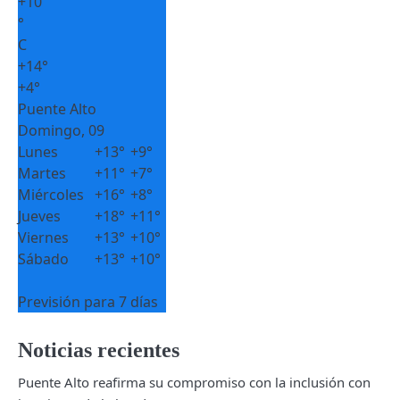
+
10
°
C
+
14°
+
4°
Puente Alto
Domingo, 09
Lunes
+
13°
+
9°
Martes
+
11°
+
7°
Miércoles
+
16°
+
8°
Jueves
+
18°
+
11°
Viernes
+
13°
+
10°
Sábado
+
13°
+
10°
Previsión para 7 días
Noticias recientes
Puente Alto reafirma su compromiso con la inclusión con