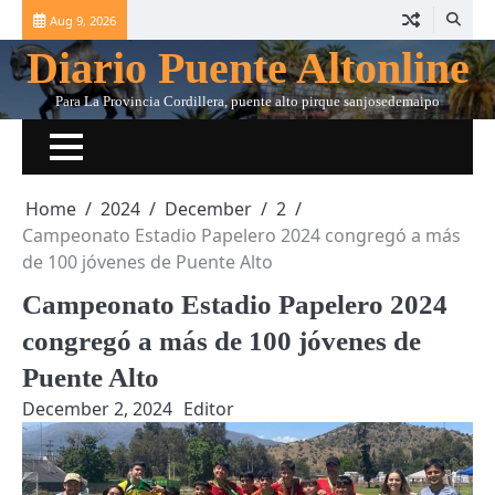
Skip
Aug 9, 2026
to
Diario Puente Altonline
content
Para La Provincia Cordillera, puente alto pirque sanjosedemaipo
Home
2024
December
2
Campeonato Estadio Papelero 2024 congregó a más
de 100 jóvenes de Puente Alto
Campeonato Estadio Papelero 2024
congregó a más de 100 jóvenes de
Puente Alto
December 2, 2024
Editor