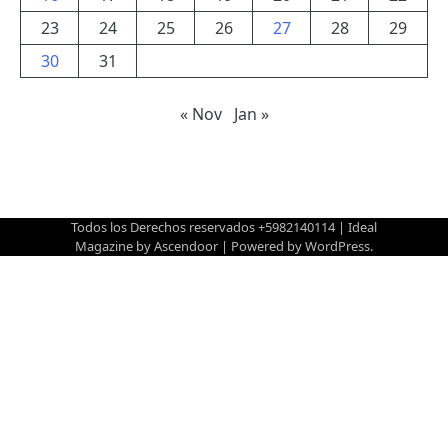
23
24
25
26
27
28
29
30
31
« Nov
Jan »
Todos los Derechos reservados +5982140114 | Ideal
Magazine by
Ascendoor
| Powered by
WordPress
.