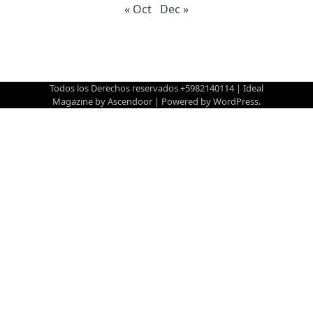
« Oct
Dec »
Todos los Derechos reservados +5982140114 | Ideal
Magazine by
Ascendoor
| Powered by
WordPress
.