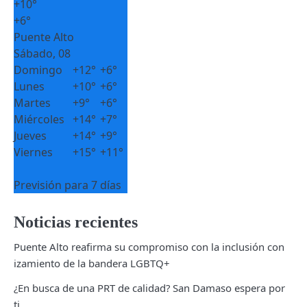
+
10°
+
6°
Puente Alto
Sábado, 08
Domingo
+
12°
+
6°
Lunes
+
10°
+
6°
Martes
+
9°
+
6°
Miércoles
+
14°
+
7°
Jueves
+
14°
+
9°
Viernes
+
15°
+
11°
Previsión para 7 días
Noticias recientes
Puente Alto reafirma su compromiso con la inclusión con
izamiento de la bandera LGBTQ+
¿En busca de una PRT de calidad? San Damaso espera por
ti.