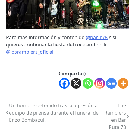
Para más información y contenido
@bar_r78
.Y si
quieres continuar la fiesta del rock and rock
@losramblers_oficial
Comparta:)
Un hombre detenido tras la agresión a
The
Post
equipo de prensa durante el funeral de
Ramblers
navigation
Enzo Bombazul.
en Bar
Ruta 78