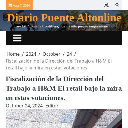
Skip
Aug 7, 2026
to
Diario Puente Altonline
content
Para La Provincia Cordillera, puente alto pirque sanjosedemaipo
Home
2024
October
24
Fiscalización de la Dirección del Trabajo a H&M El
retail bajo la mira en estas votaciones.
Fiscalización de la Dirección del
Trabajo a H&M El retail bajo la mira
en estas votaciones.
October 24, 2024
Editor