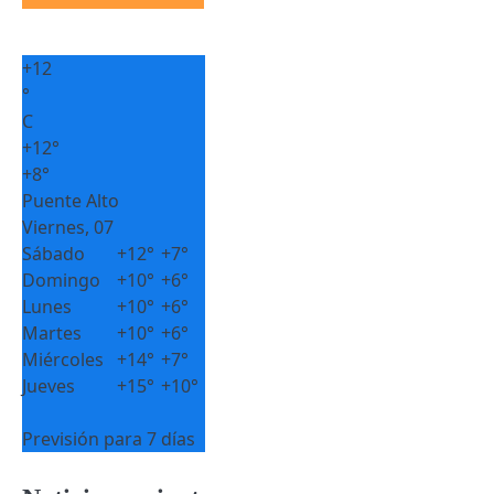
+
12
°
C
+
12°
+
8°
Puente Alto
Viernes, 07
Sábado
+
12°
+
7°
Domingo
+
10°
+
6°
Lunes
+
10°
+
6°
Martes
+
10°
+
6°
Miércoles
+
14°
+
7°
Jueves
+
15°
+
10°
Previsión para 7 días