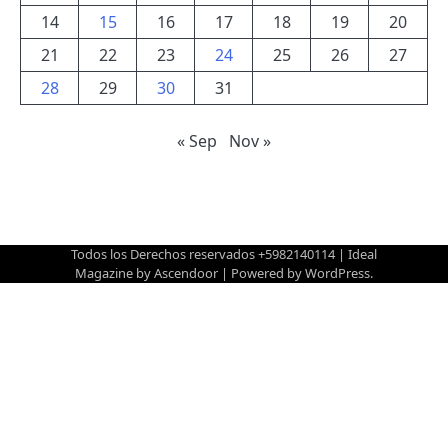
14
15
16
17
18
19
20
21
22
23
24
25
26
27
28
29
30
31
« Sep
Nov »
Todos los Derechos reservados +5982140114 | Ideal
Magazine by
Ascendoor
| Powered by
WordPress
.