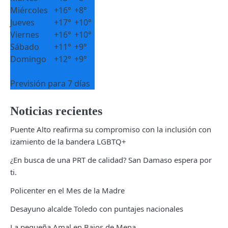
Miércoles
+
16°
+
8°
Jueves
+
17°
+
10°
Viernes
+
16°
+
10°
Sábado
+
11°
+
9°
Domingo
+
12°
+
9°
Previsión para 7 días
Noticias recientes
Puente Alto reafirma su compromiso con la inclusión con
izamiento de la bandera LGBTQ+
¿En busca de una PRT de calidad? San Damaso espera por
ti.
Policenter en el Mes de la Madre
Desayuno alcalde Toledo con puntajes nacionales
La pequeña Amal en Bajos de Mena