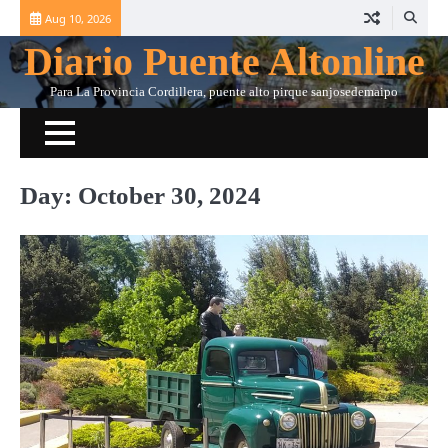
Skip
Aug 10, 2026
to
Diario Puente Altonline
content
Para La Provincia Cordillera, puente alto pirque sanjosedemaipo
Day:
October 30, 2024