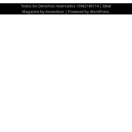
Todos los Derechos reservados +5982140114 | Ideal
Magazine by
Ascendoor
| Powered by
WordPress
.