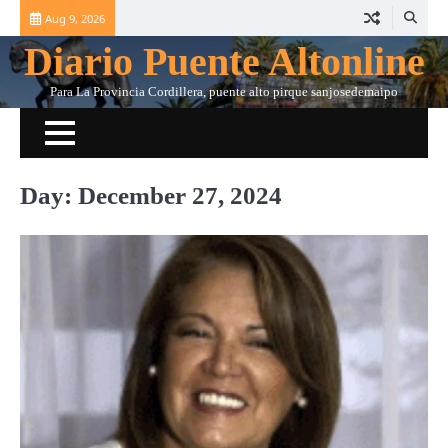
Skip
Aug 9, 2026
to
Diario Puente Altonline
content
Para La Provincia Cordillera, puente alto pirque sanjosedemaipo
Day:
December 27, 2024