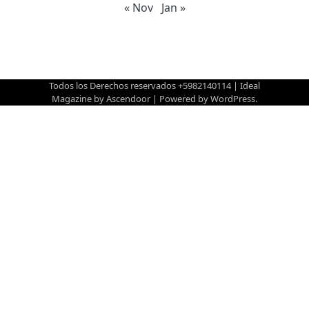
« Nov
Jan »
Todos los Derechos reservados +5982140114 | Ideal
Magazine by
Ascendoor
| Powered by
WordPress
.