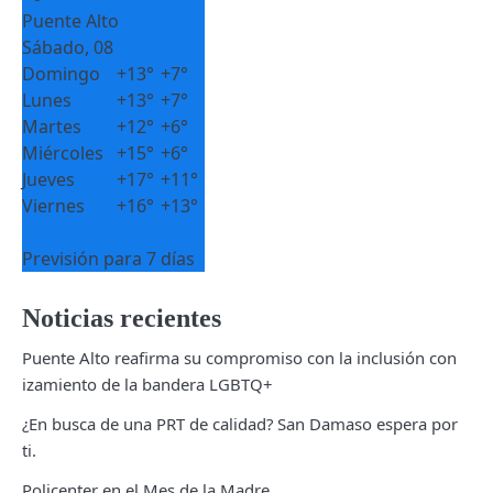
Puente Alto
Sábado, 08
Domingo
+
13°
+
7°
Lunes
+
13°
+
7°
Martes
+
12°
+
6°
Miércoles
+
15°
+
6°
Jueves
+
17°
+
11°
Viernes
+
16°
+
13°
Previsión para 7 días
Noticias recientes
Puente Alto reafirma su compromiso con la inclusión con
izamiento de la bandera LGBTQ+
¿En busca de una PRT de calidad? San Damaso espera por
ti.
Policenter en el Mes de la Madre