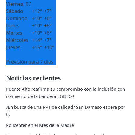
Viernes, 07
Sábado
+
12°
+
7°
Domingo
+
10°
+
6°
Lunes
+
10°
+
6°
Martes
+
10°
+
6°
Miércoles
+
14°
+
7°
Jueves
+
15°
+
10°
Previsión para 7 días
Noticias recientes
Puente Alto reafirma su compromiso con la inclusión con
izamiento de la bandera LGBTQ+
¿En busca de una PRT de calidad? San Damaso espera por
ti.
Policenter en el Mes de la Madre