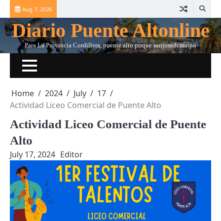
Skip
Aug 7, 2026
to
Diario Puente Altonline
content
Para La Provincia Cordillera, puente alto pirque sanjosedemaipo
Home
2024
July
17
Actividad Liceo Comercial de Puente Alto
Actividad Liceo Comercial de Puente
Alto
July 17, 2024
Editor