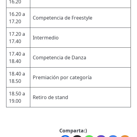
16.20
16.20 a
Competencia de Freestyle
17.20
17.20 a
Intermedio
17.40
17.40 a
Competencia de Danza
18.40
18.40 a
Premiación por categoría
18.50
18.50 a
Retiro de stand
19.00
Comparta:)