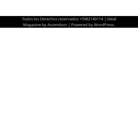
Todos los Derechos reservados +5982140114 | Ideal
Magazine by
Ascendoor
| Powered by
WordPress
.